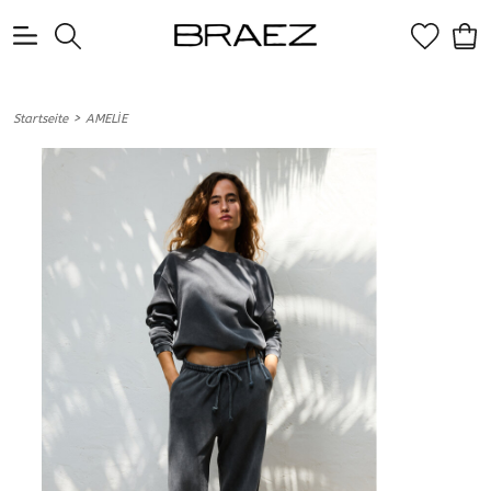
0
>
Startseite
AMELİE