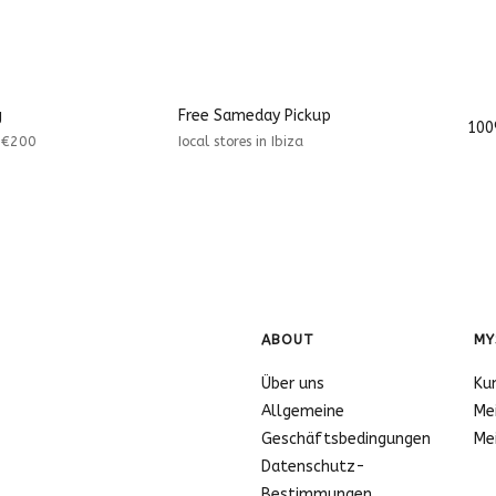
g
Free Sameday Pickup
100
r €200
Iocal stores in Ibiza
ABOUT
MY
Über uns
Ku
Allgemeine
Me
Geschäftsbedingungen
Me
Datenschutz-
Bestimmungen