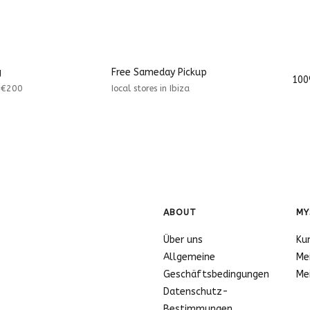
g
Free Sameday Pickup
100
r €200
Iocal stores in Ibiza
ABOUT
MY
Über uns
Ku
Allgemeine
Me
Geschäftsbedingungen
Me
Datenschutz-
Bestimmungen