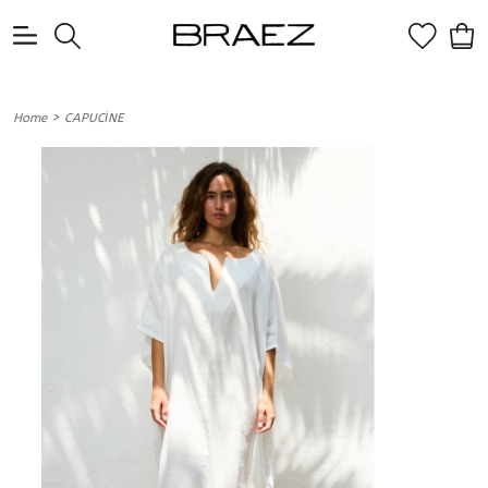
0
>
Home
CAPUCİNE