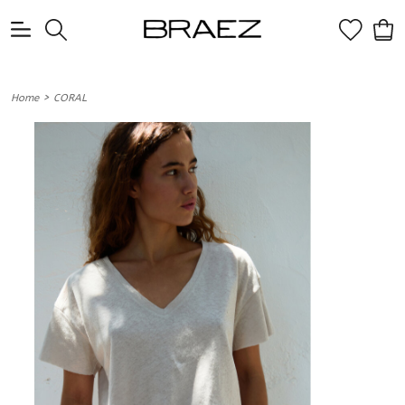
0
>
Home
CORAL