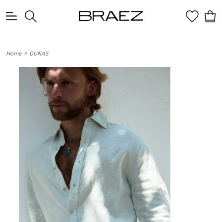
0
>
Home
DUNAS