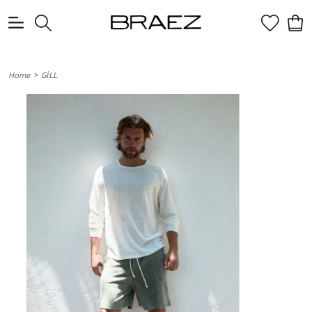
0
>
Home
GİLL