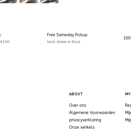
g
Free Sameday Pickup
100
r €200
Iocal stores in Ibiza
ABOUT
MY
Over ons
Re
Algemene Voorwaarden
Mij
privacyverklaring
Mij
Onze winkels