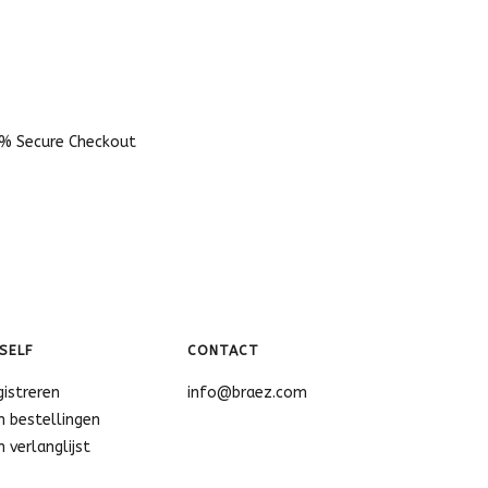
% Secure Checkout
SELF
CONTACT
gistreren
info@braez.com
n bestellingen
n verlanglijst