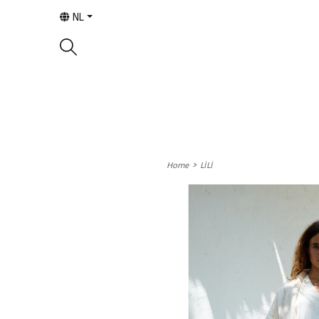
NL
>
Home
LİLİ