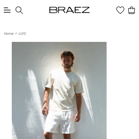
0
>
Home
LUİS