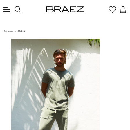
0
>
Home
MAEL