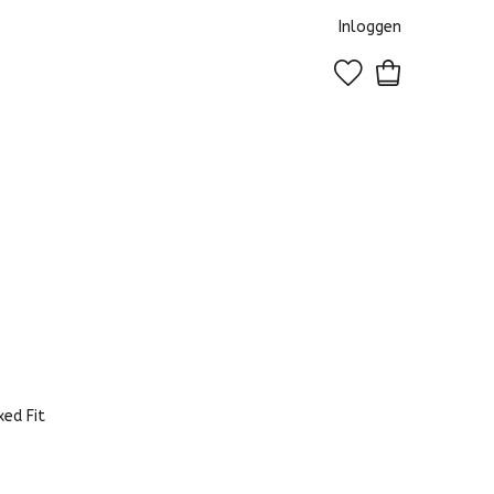
Inloggen
0
xed Fit