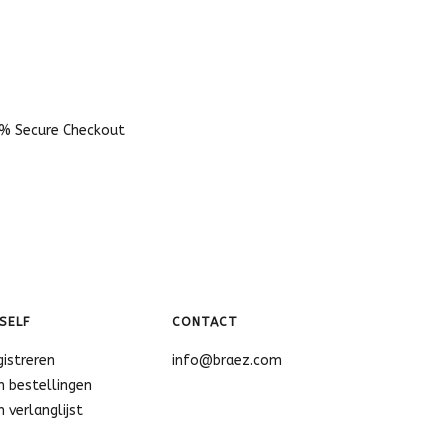
% Secure Checkout
SELF
CONTACT
gistreren
info@braez.com
n bestellingen
n verlanglijst