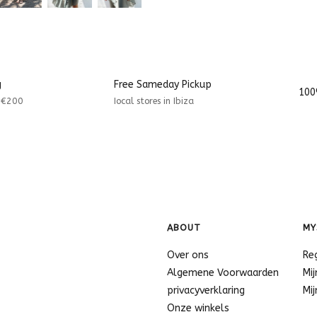
g
Free Sameday Pickup
100
r €200
Iocal stores in Ibiza
ABOUT
MY
Over ons
Re
Algemene Voorwaarden
Mij
privacyverklaring
Mij
Onze winkels