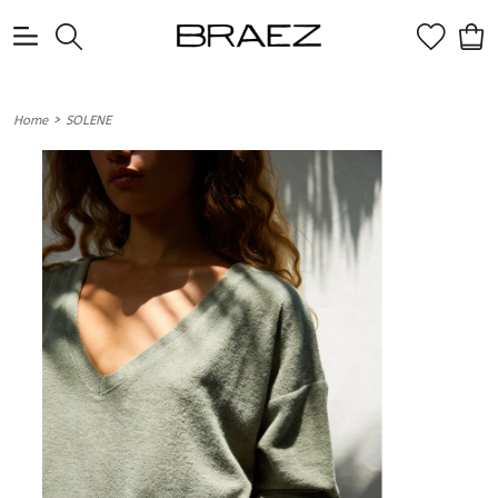
0
>
Home
SOLENE