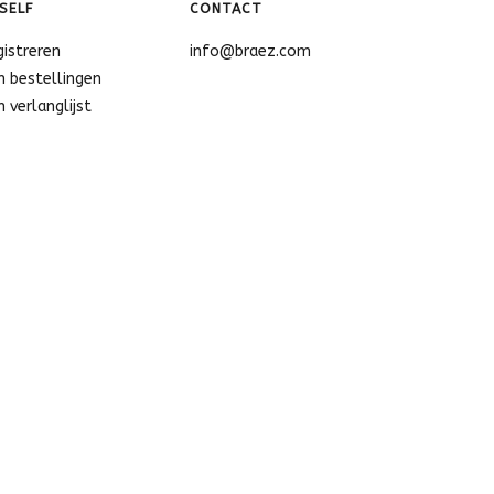
SELF
CONTACT
gistreren
info@braez.com
n bestellingen
n verlanglijst