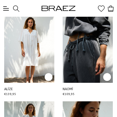
0
ALİZE
NAOMİ
€139,95
€109,95