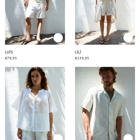
LUİS
LİLİ
€79,95
€139,95